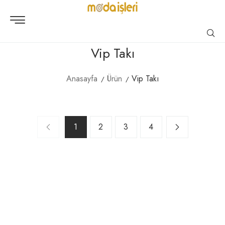
Vip Takı
Anasayfa
Ürün
Vip Takı
1
2
3
4